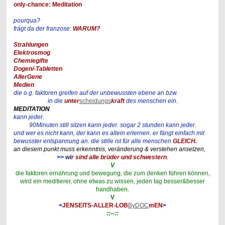
only-chance: Meditation
pourqua?
frägt da der franzose:
WARUM?
Strahlungen
Elektrosmog
Chemiegifte
Dogen/-Tabletten
AllerGene
Medien
die o.g. faktoren greifen auf der unbewussten ebene an bzw.
in die
unter
scheidungs
kraft
des menschen ein.
MEDITATION
kann jeder.
90Minuten still sitzen kann jeder. sogar 2 stunden kann jeder.
und wer es nicht kann, der kann es allein erlernen. er fängt einfach mit
bewusster entspannung an. die stille ist für alle menschen
GLEICH.
an diesem punkt muss erkenntnis, veränderung & verstehen ansetzen,
>> w
ir sind alle brüder und schwestern
.
V
die faktoren ernährung und bewegung, die zum denken führen können,
wird ein meditierer, ohne etwas zu wissen, jeden tag besser&besser
handhaben.
V
<
JENSEITS-ALLER-LOB
ByDOC
mEN
>
::--::