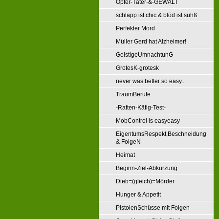
Opfer-Täter-&-GEWALT
schlapp ist chic & blöd ist sühß
Perfekter Mord
Müller Gerd hat Alzheimer!
GeistigeUmnachtunG
GrotesK-grotesk
never was better so easy...
TraumBerufe
-Ratten-Käfig-Test-
MobControl is easyeasy
EigentumsRespekt,Beschneidung
& FolgeN
Heimat
Beginn-Ziel-Abkürzung
Dieb=(gleich)=Mörder
Hunger & Appetit
PistolenSchüsse mit Folgen