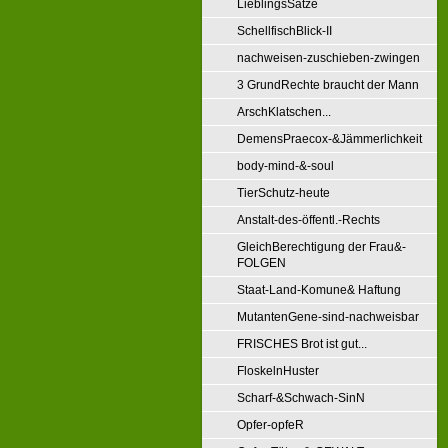
LieblingsSätze
SchellfischBlick-II
nachweisen-zuschieben-zwingen
3 GrundRechte braucht der Mann
ArschKlatschen...
DemensPraecox-&Jämmerlichkeit
body-mind-&-soul
TierSchutz-heute
Anstalt-des-öffentl.-Rechts
GleichBerechtigung der Frau&-
FOLGEN
Staat-Land-Komune& Haftung
MutantenGene-sind-nachweisbar
FRISCHES Brot ist gut...
FloskelnHuster
Scharf-&Schwach-SinN
Opfer-opfeR