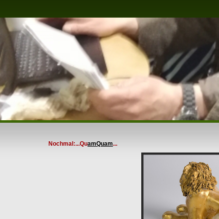
Nochmal:...Qu
amQuam
...