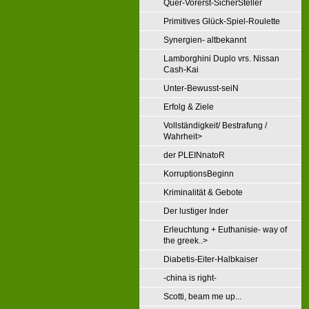
Quer-Vorerst-SicherSteller
Primitives Glück-Spiel-Roulette
Synergien- altbekannt
Lamborghini Duplo vrs. Nissan
Cash-Kai
Unter-Bewusst-seiN
Erfolg & Ziele
Vollständigkeit/ Bestrafung /
Wahrheit>
der PLEINnatoR
KorruptionsBeginn
Kriminalität & Gebote
Der lustiger Inder
Erleuchtung + Euthanisie- way of
the greek..>
Diabetis-Eiter-Halbkaiser
-china is right-
Scotti, beam me up...