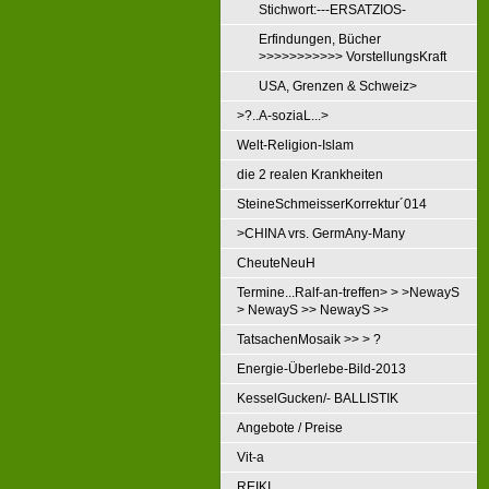
Stichwort:---ERSATZIOS-
Erfindungen, Bücher
>>>>>>>>>>> VorstellungsKraft
USA, Grenzen & Schweiz>
>?..A-soziaL...>
Welt-Religion-Islam
die 2 realen Krankheiten
SteineSchmeisserKorrektur´014
>CHINA vrs. GermAny-Many
CheuteNeuH
Termine...Ralf-an-treffen> > >NewayS
> NewayS >> NewayS >>
TatsachenMosaik >> > ?
Energie-Überlebe-Bild-2013
KesselGucken/- BALLISTIK
Angebote / Preise
Vit-a
REIKI