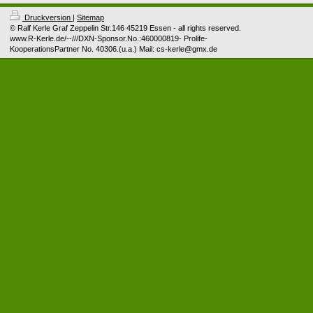
Druckversion
|
Sitemap
© Ralf Kerle Graf Zeppelin Str.146 45219 Essen - all rights reserved.
www.R-Kerle.de/--///DXN-Sponsor.No.:460000819- Prolife-
KooperationsPartner No. 40306.(u.a.) Mail: cs-kerle@gmx.de