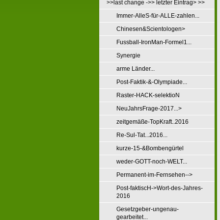
>>last change ->> letzter Eintrag> >>
Immer-AlleS-für-ALLE-zahlen...
Chinesen&Scientologen>
Fussball-IronMan-Formel1...
Synergie
arme Länder...
Post-Faktik-&-Olympiade...
Raster-HACK-selektioN
NeuJahrsFrage-2017...>
zeitgemäße-TopKraft..2016
Re-Sul-Tat...2016...
kurze-15-&Bombengürtel
weder-GOTT-noch-WELT...
Permanent-im-Fernsehen-->
Post-faktiscH->Wort-des-Jahres-
2016
Gesetzgeber-ungenau-
gearbeitet...