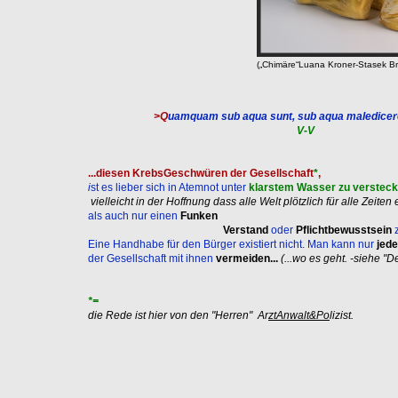
(„Chimäre“Luana Kroner-Stasek Br
>Q
uamquam
sub aqua sunt, sub aqua maledicer
V-V
...diesen KrebsGeschwüren der Gesellschaft
*
,
i
st es lieber sich in Atemnot unter
klarstem Wasser zu versteck
vielleicht in der
Hoffnung dass alle Welt plötzlich für alle Zeiten 
als auch nur einen
Funken
Verstand
oder
Pflichtbewusstsein
Eine Handhabe für den Bürger existiert nicht. Man kann nur
jed
der Gesellschaft mit ihnen
vermeiden...
(...wo es geht. -siehe "D
*=
die Rede ist hier von den "Herren" Ar
ztAnwalt&Po
lizist.