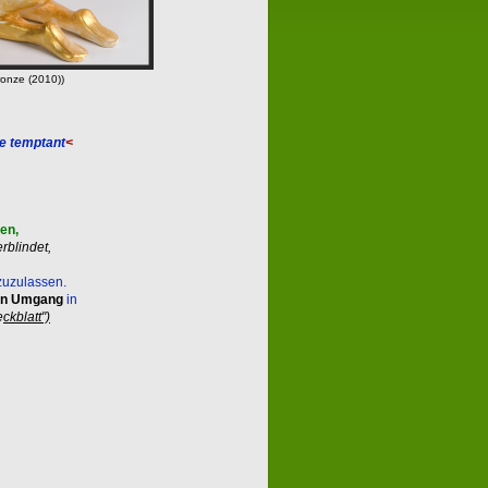
onze (2010))
e
temptant
<
en,
erblindet,
zuzulassen.
en Umgang
in
e
ckblatt")