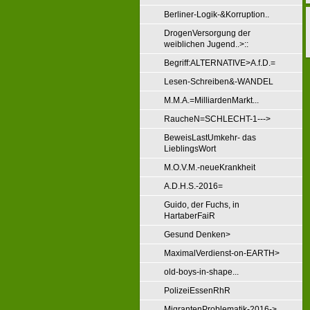
Berliner-Logik-&Korruption..
DrogenVersorgung der
weiblichen Jugend..>::
Begriff:ALTERNATIVE>A.f.D.=
Lesen-Schreiben&-WANDEL
M.M.A.=MilliardenMarkt...
RaucheN=SCHLECHT-1--->
BeweisLastUmkehr- das
LieblingsWort
M.O.V.M.-neueKrankheit
A.D.H.S.-2016=
Guido, der Fuchs, in
HartaberFaiR
Gesund Denken>
MaximalVerdienst-on-EARTH>
old-boys-in-shape...
PolizeiEssenRhR
MigrantenProblematik-2016->