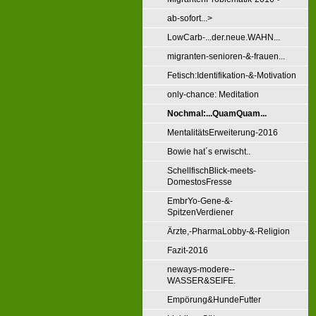
ab-sofort...>
LowCarb-...der.neue.WAHN...
migranten-senioren-&-frauen...
Fetisch:Identifikation-&-Motivation
only-chance: Meditation
Nochmal:...QuamQuam...
MentalitätsErweiterung-2016
Bowie hat´s erwischt..
SchellfischBlick-meets-
DomestosFresse
EmbrYo-Gene-&-
SpitzenVerdiener
Ärzte,-PharmaLobby-&-Religion
Fazit-2016
neways-modere--
WASSER&SEIFE.
Empörung&HundeFutter