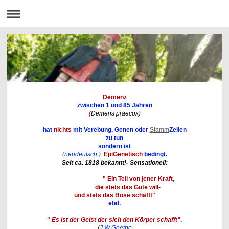
Demenz
zwischen 1 und 85 Jahren
(
Demens praecox)
hat
nichts
mit Verebung, Genen oder
Stamm
Zellen
zu tun
sondern ist
(neudeutsch:)
EpiGenetisch
bedingt.
Seit ca. 1818 bekannt!- Sensationell:
" Ein Teil von jener Kraft,
die stets das Gute will-
und stets das Böse schafft"
ebd.
"
Es ist der Geist der sich den Körper schafft"
.
(
J.W.Goethe