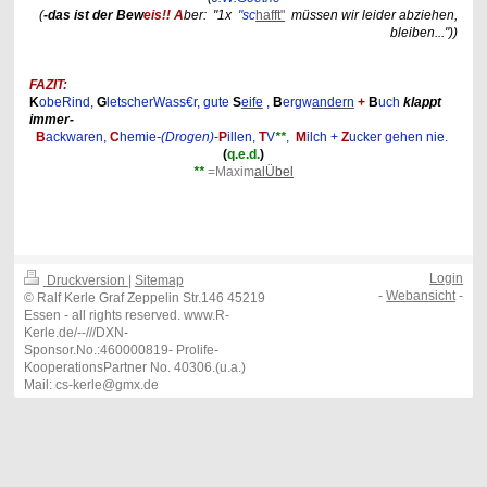
(
-das ist der Bew
eis!! A
ber: "1x
"sc
hafft"
müssen wir leider abziehen,
bleiben..."))
FAZIT:
K
obeRind,
G
letscherWass€r, gute
S
eife
,
B
ergw
andern
+
B
uch
klappt
immer-
B
ackwaren,
C
hemie
-(Drogen)
-
P
illen,
T
V
**
,
M
ilch +
Z
ucker gehen nie.
(
q.e.d.
)
**
=Maxim
alÜbel
Login
Druckversion
|
Sitemap
-
Webansicht
-
© Ralf Kerle Graf Zeppelin Str.146 45219
Essen - all rights reserved. www.R-
Kerle.de/--///DXN-
Sponsor.No.:460000819- Prolife-
KooperationsPartner No. 40306.(u.a.)
Mail: cs-kerle@gmx.de