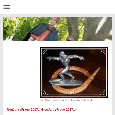
(der SilverSnaker passt gut auf;by R-Kerle.de)
NeuJahrsFrage-2017...>NeuJahrsFrage-2017...>