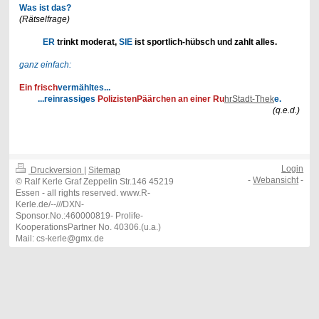
Was ist das?
(Rätselfrage)
ER
trinkt moderat,
SIE
ist sportlich-hübsch und zahlt alles.
ganz einfach:
Ein frisch
vermähltes...
...reinrassiges
PolizistenPäärchen an einer Ru
hrStad
t-Thek
e.
(q.e.d.)
Login
Druckversion
|
Sitemap
-
Webansicht
-
© Ralf Kerle Graf Zeppelin Str.146 45219
Essen - all rights reserved. www.R-
Kerle.de/--///DXN-
Sponsor.No.:460000819- Prolife-
KooperationsPartner No. 40306.(u.a.)
Mail: cs-kerle@gmx.de