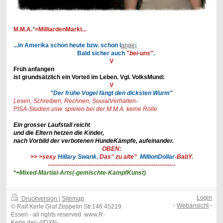
M.M.A.
*
=MilliardenMarkt...
...in Amerika schon heute bzw. schon l
ange
;
Bald sicher auch
"bei-uns"
.
V
Früh anfangen
ist grundsätzlich ein Vorteil im Leben. Vgl. VolksMund:
V
"Der frühe Vogel fängt den dicksten Wurm"
Lesen, Schreiben, Rechnen, SouialVerhalten-
PISA-Studien usw. spielen bei der M.M.A. keine Rolle.
Ein grosser Laufstall reicht
und die Eltern hetzen die Kinder,
nach Vorbild der verbotenen HundeKämpfe, aufeinander.
OBEN:
>> >sexy
Hillary Swank.
Das" zu alte"
MillionDollar
-BabY.
----------------------------------------------------------------
*=Mixed-Martial-Arts(-gemischte-KampfKunst)
Login
Druckversion
|
Sitemap
-
Webansicht
-
© Ralf Kerle Graf Zeppelin Str.146 45219
Essen - all rights reserved. www.R-
Kerle.de/--///DXN-