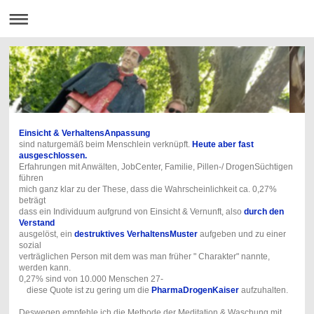
Einsicht & VerhaltensAnpassung
sind naturgemäß beim Menschlein verknüpft.
Heute aber fast
ausgeschlossen.
Erfahrungen mit Anwälten, JobCenter, Familie, Pillen-/ DrogenSüchtigen
führen
mich ganz klar zu der These, dass die Wahrscheinlichkeit ca. 0,27%
beträgt
dass ein Individuum aufgrund von Einsicht & Vernunft, also
durch den
Verstand
ausgelöst, ein
destruktives VerhaltensMuster
aufgeben und zu einer
sozial
verträglichen Person mit dem was man früher " Charakter" nannte,
werden kann.
0,27% sind von 10.000 Menschen 27-
diese Quote ist zu gering um die
PharmaDrogenKaiser
aufzuhalten.
Deswegen empfehle ich die Methode der Meditation & Waschung mit