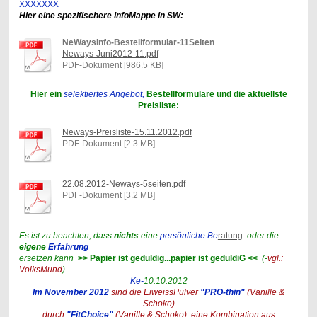
XXXXXXX
Hier eine spezifischere InfoMappe in SW:
NeWaysInfo-Bestellformular-11Seiten
Neways-Juni2012-11.pdf
PDF-Dokument [986.5 KB]
Hier ein
selektiertes Angebot,
Bestellformulare und die aktuellste
Preisliste:
Neways-Preisliste-15.11.2012.pdf
PDF-Dokument [2.3 MB]
22.08.2012-Neways-5seiten.pdf
PDF-Dokument [3.2 MB]
Es ist zu beachten, dass
nichts
eine
persönliche Be
ratung
oder die
eigene
Erfahrung
ersetzen kann
>>
Papier ist geduldig...papier ist geduldiG <<
(-
vgl.:
VolksMund
)
Ke-
10.10.2012
Im November 2012
sind die EiweissPulver
"PRO-thin"
(Vanille &
Schoko)
durch
"FitChoice"
(Vanille & Schoko); eine Kombination aus