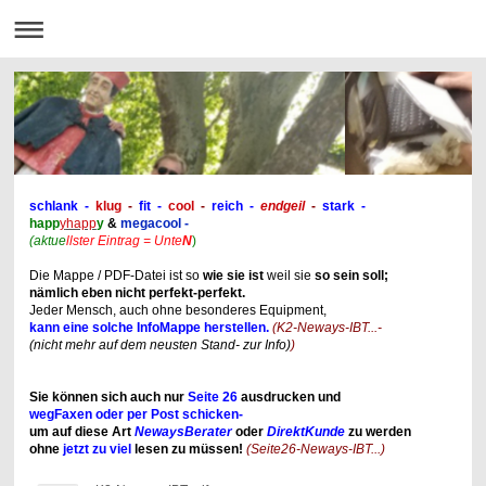
schlank -
klug
-
fit -
cool
-
reich -
endgeil
-
stark
-
happ
y
happ
y
&
megacool -
(aktue
llster Eintrag = Unte
N
)
Die Mappe / PDF-Datei ist so
wie sie ist
weil sie
so
sein soll;
nämlich eben nicht perfekt-perfekt.
Jeder Mensch, auch ohne besonderes Equipment,
kann eine solche InfoMappe herstellen.
(K2-Neways-IBT...-
(nicht mehr auf dem neusten Stand- zur Info)
)
Sie können sich auch nur
Seite 26
ausdrucken und
wegFaxen oder per Post schicken-
um auf diese Art
NewaysBerater
oder
DirektKunde
zu werden
ohne
jetzt zu viel
lesen zu müssen!
(Seite26-Neways-IBT...)