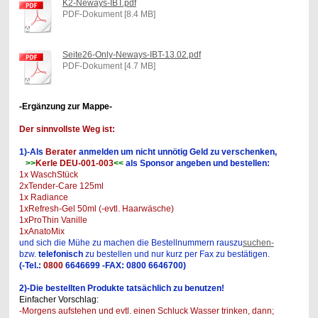
K2-Neways-IBT.pdf
PDF-Dokument [8.4 MB]
Seite26-Only-Neways-IBT-13.02.pdf
PDF-Dokument [4.7 MB]
-Ergänzung zur Mappe-
Der sinnvollste Weg ist:
1)-Als
Berater
anmelden um nicht unnötig Geld zu verschenken,
>>
Kerle DEU-001-003
<<
als Sponsor angeben und bestellen:
1x WaschStück
2xTender-Care 125ml
1x Radiance
1xRefresh-Gel 50ml
(-evtl. Haarwäsche)
1xProThin Vanille
1xAnatoMix
und sich die Mühe zu machen die Bestellnummern rauszu
suchen-
bzw.
telefonisch
zu bestellen und nur kurz per Fax zu bestätigen.
(-Tel.:
0800
6646699 -FAX: 0800 6646700)
2)-Die bestellten Produkte tatsächlich zu benutzen!
Einfacher Vorschlag:
-Morgens aufstehen und evtl. einen Schluck Wasser trinken, dann;