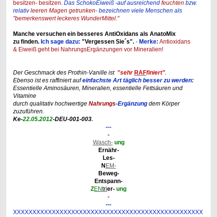
besitzen- besitzen.
Das SchokoEiweiß -auf ausreichend
feuchten
bzw.
relativ
leeren Magen getrunken-
bezeichnen viele Menschen als
"bemerkenswert leckeres WunderMittel."
Manche versuchen ein besseres AntiOxidans als AnatoMix
zu finden.
Ich sage dazu:
"Vergessen Sie´s".
-
Merke:
Antioxidans
& Eiweiß geht bei NahrungsErgänzungen vor Mineralien!
Der Geschmack des Prothin-Vanille ist
"sehr
RAF
finiert"
.
Ebenso ist es raffiniert auf
einfachste Art täglich besser zu werden:
Essentielle Aminosäuren, Mineralien, essentielle Fettsäuren und
Vitamine
durch qualitativ hochwertige
Nahrungs
-Ergänzung
dem Körper
zuzuführen.
Ke-
22.05.2012
-DEU-001-003
.
---
-
Wasch-
ung
Ernähr-
Les-
N
EM-
Beweg-
Entspann-
Z
EN
tri
er-
ung
-
---
XXXXXXXXXXXXXXXXXXXXXXXXXXXXXXXXXXXXXXXXXXXXXXXXX