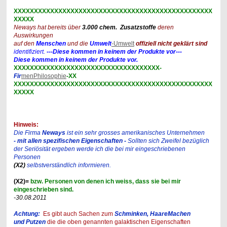
XXXXXXXXXXXXXXXXXXXXXXXXXXXXXXXXXXXXXXXXXXXXXXXXX
XXXXX
Neways hat bereits über
3.000 chem. Zusatzstoffe
deren
Auswirkungen
auf den
Menschen
und die
Umwelt
-Umwelt
offiziell nicht geklärt sind
identifiziert.
---Diese kommen in keinem der Produkte vor---
Diese kommen in keinem der Produkte vor.
XXXXXXXXXXXXXXXXXXXXXXXXXXXXXXXXXXXX-
Fir
menPhilosophie
-XX
XXXXXXXXXXXXXXXXXXXXXXXXXXXXXXXXXXXXXXXXXXXXXXXXX
XXXXX
Hinweis:
Die Firma
Neways
ist ein sehr grosses amerikanisches Unternehmen
- mit allen spezifischen Eigenschaften -
Sollten sich Zweifel bezüglich
der Seriösität
ergeben
werde ich die bei mir eingeschriebenen
Personen
(X2)
selbstverständlich informieren.
(X2)=
bzw. Personen von denen ich weiss, dass sie bei mir
eingeschrieben sind.
-30.08.2011
Achtung:
Es gibt auch Sachen zum
Schminken, HaareMachen
und Putzen
die die oben genannten galaktischen Eigenschaften