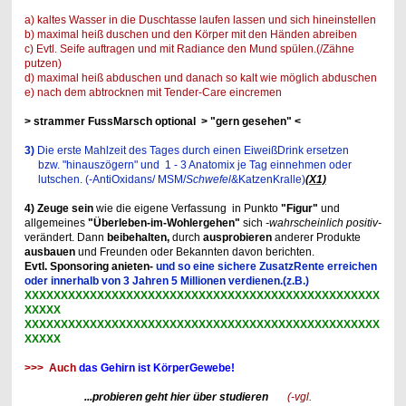
a) kaltes Wasser in die Duschtasse laufen lassen und sich hineinstellen
b) maximal heiß duschen und den Körper mit den Händen abreiben
c) Evtl. Seife auftragen und mit Radiance den Mund spülen.(/Zähne
putzen)
d) maximal heiß abduschen und danach so kalt wie möglich abduschen
e) nach dem abtrocknen mit Tender-Care eincremen
> strammer FussMarsch optional > "gern gesehen" <
3)
Die erste Mahlzeit des Tages durch einen EiweißDrink ersetzen
bzw. "hinauszögern" und
1 - 3 Anatomix je Tag einnehmen oder
lutschen. (-AntiOxidans/ MSM/
Schwefel
&KatzenKralle)
(X1)
4) Zeuge sein
wie die eigene Verfassung in Punkto
"Figur"
und
allgemeines
"Überleben-im-Wohlergehen"
sich
-wahrscheinlich positiv-
verändert. Dann
beibehalten,
durch
ausprobieren
anderer Produkte
ausbauen
und Freunden oder Bekannten davon berichten.
Evtl. Sponsoring anieten-
und so eine sichere ZusatzRente erreichen
oder innerhalb von 3 Jahren 5 Millionen verdienen.(z.B.)
XXXXXXXXXXXXXXXXXXXXXXXXXXXXXXXXXXXXXXXXXXXXXXXXX
XXXXX
XXXXXXXXXXXXXXXXXXXXXXXXXXXXXXXXXXXXXXXXXXXXXXXXX
XXXXX
>>> Auch
das Gehirn ist KörperGewebe!
...probieren geht hier über studieren
(-vgl.