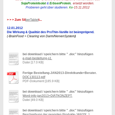
SojaProteinIsolat
&
ErbsenProtein
,
ersetzt worden.
Probieren geht über studieren
.
Ke
-
15.11.2012
> > > Zum Sil
berTablet
t...
12.01.2012
Die Wirkung & Qualität des ProThin-Vanille ist beängstigend.
(-BrainFood + Clearing von Darm/NervenSystem
)
bei download / speichern bitte " .doc" hinzufügen
e-mail-bestellung-s1.
Datei [17.0 KB]
Fertige Bestellung-JAN2013-Direktkunde+Berater.
DOC130113.pdf
PDF-Dokument [185.9 KB]
bei download / speichern bitte " .doc" hinzufügen
Word-info-jan2013+DIÄTKONZEPT.
Datei [49.0 KB]
bei download / speichern bitte " .doc" hinzufügen
Beschreibung der geannten Produkte-JAN20[...]