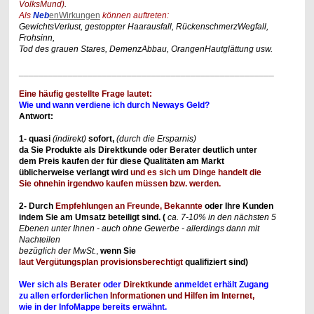
VolksMund)
.
Als
Neb
enWirkungen
können auftreten:
GewichtsVerlust, gestoppter Haarausfall, RückenschmerzWegfall,
Frohsinn,
Tod des grauen Stares, DemenzAbbau, OrangenHautglättung usw.
____________________________________________________
Eine häufig gestellte Frage lautet:
Wie und wann verdiene ich durch Neways Geld?
Antwort:
1- quasi
(indirekt)
sofort,
(durch die Ersparnis)
da Sie Produkte als Direktkunde oder Berater deutlich unter
dem Preis kaufen der für diese Qualitäten am Markt
üblicherweise verlangt wird
und es sich um Dinge handelt die
Sie ohnehin irgendwo kaufen müssen bzw. werden.
2- Durch
Empfehlungen an Freunde, Bekannte
oder Ihre Kunden
indem Sie am Umsatz beteiligt sind. (
ca. 7-10% in den nächsten 5
Ebenen unter Ihnen - auch ohne Gewerbe - allerdings dann mit
Nachteilen
bezüglich der MwSt.
,
wenn Sie
laut Vergütungsplan provisionsberechtigt
qualifiziert sind)
Wer sich als
Berater
oder
Direktkunde
anmeldet erhält Zugang
zu allen erforderlichen
Informationen und Hilfen im Internet,
wie in der InfoMappe bereits erwähnt.