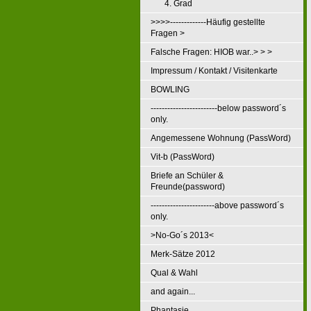
4. Grad
>>>>-------------Häufig gestellte
Fragen >
Falsche Fragen: HIOB war..> > >
Impressum / Kontakt / Visitenkarte
BOWLING
------------------------below password´s
only.
Angemessene Wohnung (PassWord)
Vit-b (PassWord)
Briefe an Schüler &
Freunde(password)
-----------------------above password´s
only.
>No-Go´s 2013<
Merk-Sätze 2012
Qual & Wahl
and again...
Phantasie