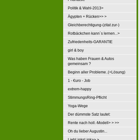
Politik & Wahl-2013>
Ägypten + Rücken>> >
Gleichberechtigung-(zitat zur-)
Rotbäckchen kann´s lernen...>
Zufriedenheits-GARANTIE
girl & boy
Was haben Frauen & Autos
gemeinsam ?
Beginn aller Probleme..(+Lösung)
1 - €uro - Job
extrem-happy
StimmungsRing-Pflicht
Yoga-Wege
Der dümmste Satz lautet:
Rente nach holl.-Modell> > >>
Oh du lieber Augustin...
LiebLinksLink>> >