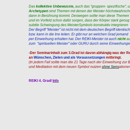
Das
kollektive Unbewusste,
auch das "gruppen- spezifische", u
Archetypen
sind Themen mit denen der Meister höchstwahrsche
dann in Berührung kommt. Deswegen sollte man diese Themen
und im Vorfeld schon dafür sorgen, dass der Körper stark genug
subtile Schwingung des MeisterSymbols konstruktiv integrieren
Der Begriff "Meister" ist nicht mit dem deutschen Begriff identisch
bzw. kann in die Irre leiten. Er gibt nur an welchen Grad jemand
per Einweihung erhalten hat. Der REIKI-Meister ist auch
nicht
au
zum "spirituellen Meister" oder GURU durch seine Einweihung
-Der Seminarinhalt zum 3.Grad ist davon abhängig was der R
an
Wünschen, Zielen und als Voraussetzungen
mitbringt.
(In jedem Fall sollte man die 21 Tage nach der Einweihung zur 
und Meditation mit dem neuen Symbol nutzen
ohne Sens
atione
REIKI 4. Grad/
Info