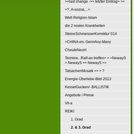
>>last change ->> letzter Eintrag> >>
>?..A-soziaL...>
Welt-Religion-Islam
die 2 realen Krankheiten
SteineSchmeisserKorrektur´014
>CHINA vrs. GermAny-Many
CheuteNeuH
Termine...Ralf-an-treffen> > >NewayS
> NewayS >> NewayS >>
TatsachenMosaik >> > ?
Energie-Überlebe-Bild-2013
KesselGucken/- BALLISTIK
Angebote / Preise
Vit-a
REIKI
1. Grad
2. & 3. Grad