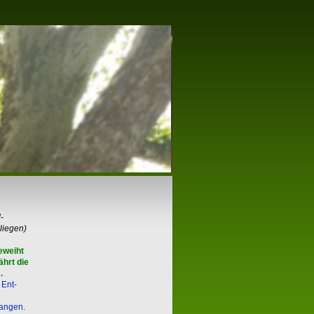
d
-
liegen)
eweiht
ährt die
.
 Ent-
gangen.