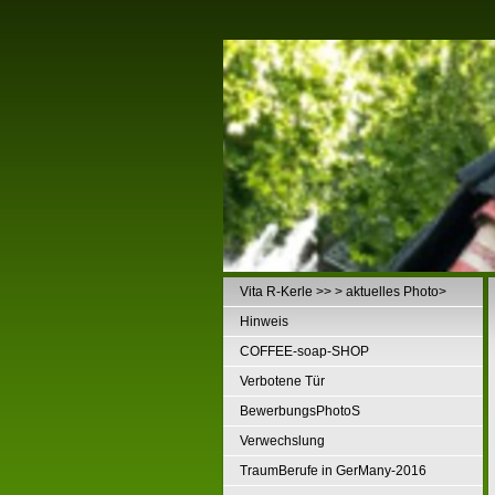
Vita R-Kerle >> > aktuelles Photo>
Hinweis
COFFEE-soap-SHOP
Verbotene Tür
BewerbungsPhotoS
Verwechslung
TraumBerufe in GerMany-2016