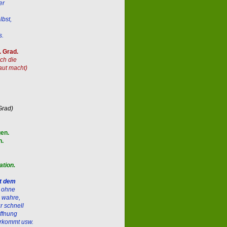
er
lbst,
s.
. Grad.
ich die
aut macht)
 Grad
)
en.
n.
ation.
it dem
h ohne
e wahre,
r schnell
ffnung
erkommt usw.