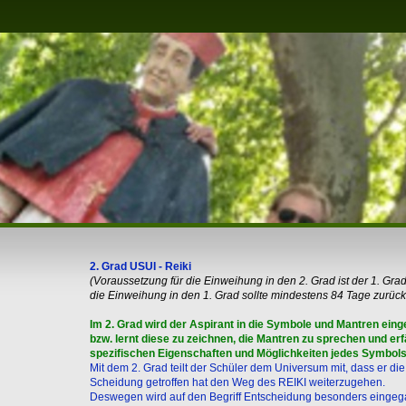
2. Grad USUI - Reiki
(Voraussetzung für die Einweihung in den 2. Grad ist der 1. Gra
die Einweihung in den 1. Grad sollte mindestens 84 Tage zurück
Im 2. Grad wird der Aspirant in die Symbole und Mantren eing
bzw. lernt diese zu zeichnen, die Mantren zu sprechen und erf
spezifischen Eigenschaften und Möglichkeiten jedes Symbols
Mit dem 2. Grad teilt der Schüler dem Universum mit, dass er die
Scheidung getroffen hat den Weg des REIKI weiterzugehen.
Deswegen wird auf den Begriff Entscheidung besonders einge