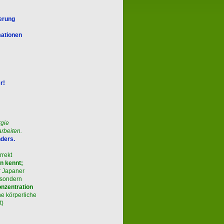
ierung
mationen
r!
rgie
rbeiten.
nders.
rrekt
n kennt;
r Japaner
 sondern
onzentration
e körperliche
t)