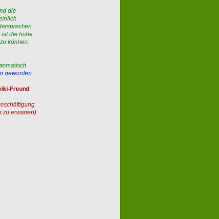
nd die
inlich
 besprechen
 ist die hohe
 zu können.
tomatisch
en geworden.
eiki-Freund
Beschäftigung
n zu erwarten)