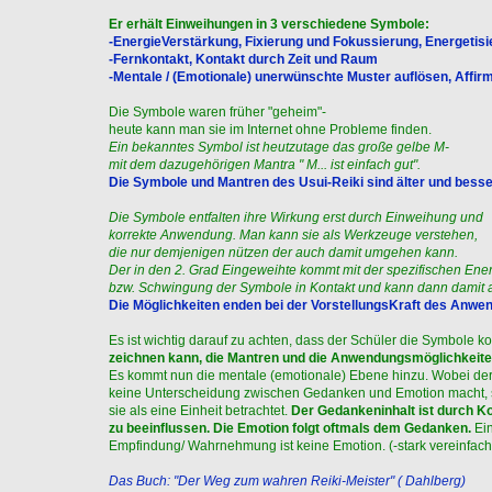
Er erhält Einweihungen in 3 verschiedene Symbole:
-EnergieVerstärkung, Fixierung und Fokussierung, Energetis
-Fernkontakt, Kontakt durch Zeit und Raum
-Mentale / (Emotionale) unerwünschte Muster auflösen, Affir
Die Symbole waren früher "geheim"-
heute kann man sie im Internet ohne Probleme finden.
Ein bekanntes Symbol ist heutzutage das große gelbe M-
mit dem dazugehörigen Mantra " M... ist einfach gut".
Die Symbole und Mantren des Usui-Reiki sind älter und besse
Die Symbole entfalten ihre Wirkung erst durch Einweihung und
korrekte Anwendung. Man kann sie als Werkzeuge verstehen,
die nur demjenigen nützen der auch damit umgehen kann.
Der in den 2. Grad Eingeweihte kommt mit der spezifischen Ene
bzw. Schwingung der Symbole in Kontakt und kann dann damit a
Die Möglichkeiten enden bei der VorstellungsKraft des Anwe
Es ist wichtig darauf zu achten, dass der Schüler die Symbole ko
zeichnen kann, die Mantren und die Anwendungsmöglichkeite
Es kommt nun die mentale (emotionale) Ebene hinzu. Wobei de
keine Unterscheidung zwischen Gedanken und Emotion macht,
sie als eine Einheit betrachtet.
Der Gedankeninhalt ist durch K
zu beeinflussen. Die Emotion folgt oftmals dem Gedanken.
Ein
Empfindung/ Wahrnehmung ist keine Emotion. (-stark vereinfach
Das Buch: "Der Weg zum wahren Reiki-Meister" ( Dahlberg)