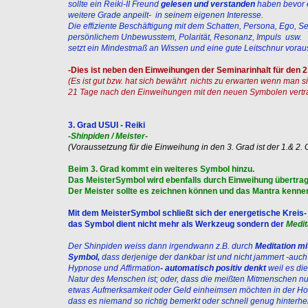
sollte ein Reiki-II Freund
gelesen und verstanden
haben bevor 
weitere Grade anpeilt- in seinem eigenen Interesse.
Die effiziente Beschäftigung mit dem Schatten, Persona, Ego, Se
persönlichem Unbewusstem, Polarität, Resonanz, Impuls usw.
setzt ein Mindestmaß an Wissen und eine gute Leitschnur vorau
-Dies ist neben den Einweihungen der Seminarinhalt für den 2
(Es ist gut bzw. hat sich bewährt nichts zu erwarten wenn man s
21 Tage nach den Einweihungen mit den neuen Symbolen vertr
3. Grad USUI - Reiki
-Shinpiden / Meister-
(Voraussetzung für die Einweihung in den 3. Grad ist der 1.& 2.
Beim 3. Grad
kommt ein weiteres Symbol hinzu.
Das MeisterSymbol wird ebenfalls durch Einweihung übertrag
Der Meister sollte es zeichnen können und das Mantra kenne
Mit dem MeisterSymbol schließt sich der energetische Kreis-
das Symbol dient nicht mehr als Werkzeug sondern der
Medit
Der Shinpiden weiss dann irgendwann z.B. durch
Meditation m
Symbol,
dass derjenige der dankbar ist und nicht jammert -auc
Hypnose und Affirmation
- automatisch positiv denkt
weil es di
Natur des Menschen ist; oder, dass die meißten Mitmenschen nu
etwas Aufmerksamkeit oder Geld einheimsen möchten in der Ho
dass es niemand so richtig bemerkt oder schnell genug hinterh