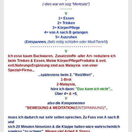
(-dies war ein sog."Merksatz")
- - - - - -
V
1> Essen
2> Trinken
3> KörperPflege
4> von A nach B gelangen
5> Ausruhen
(
Entspannen,
(falls nötig schlafen oder MediTiereN
)
- - - - - - - - - - - - - - - - - - - - - - - - - - - - -
- - - - - -
V
Ich esse kaum Backwaren. Zusatzstoffe -aller Art-
reduziere ich
beim Trinken & Essen. Meine KörperPflegeProdukte
& evtl.
evtl.NahrungsErgänzung sind aus Malaysia von einer
Spezial<Firma...
...spätestens beim 2. "ReizWort"
,
1-Brot
2-Malaysia,
höre ich dann:
"Das kann ich nicht"...
Über 4>
&
>5,
V
also die Komponenten
"BEWEGUNG & MEDITATION/
(ENTSPANNUNG)
",
muss ich dadurch nur sehr selten sprechen. Zu Fuss von A nach B
und
sich 20 Minuten hinsetzen & die Klappe halten wäre wahrscheinlich
sowieso "zu schwer".
Wegen viel Arbeit & Stress...