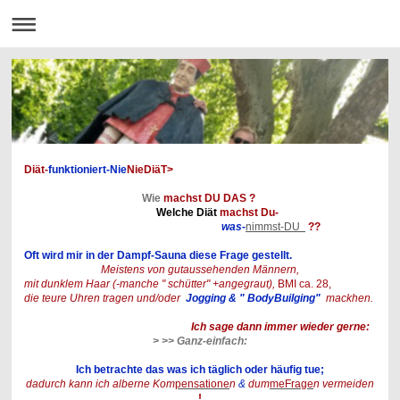
Diät-
funktioniert-Nie
NieDiäT>
Wie
machst DU DAS ?
Welche Diät
machst Du-
was-
nimmst-DU
??
Oft wird mir in der Dampf-Sauna diese Frage gestellt.
Meistens von gutaussehenden Männern,
mit dunklem Haar (-manche " schütter" +angegraut),
BMI ca. 28,
die teure Uhren tragen und/oder
Jogging & " BodyBuilging"
mackhen.
Ich sage dann immer wieder gerne:
> >> Ganz-einfach:
Ich betrachte das was ich täglich oder häufig tue;
dadurch kann ich alberne Kom
pensatione
n
&
dum
meFrage
n vermeiden
!